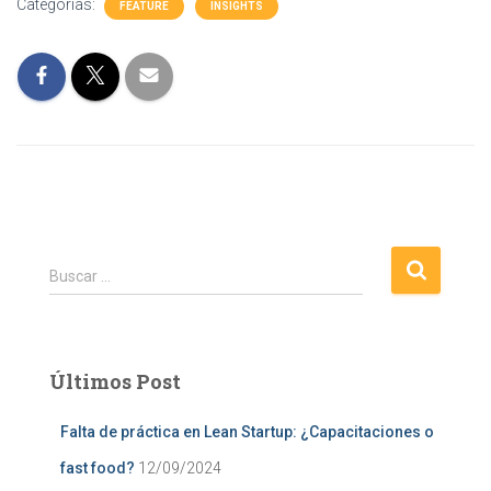
Categorías:
FEATURE
INSIGHTS
B
Buscar …
u
s
c
a
Últimos Post
r
:
Falta de práctica en Lean Startup: ¿Capacitaciones o
fast food?
12/09/2024