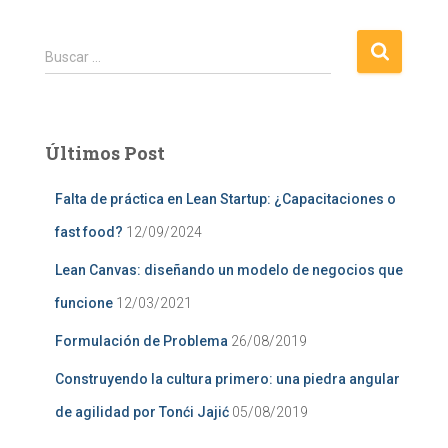
B
Buscar …
u
s
c
a
Últimos Post
r
:
Falta de práctica en Lean Startup: ¿Capacitaciones o
fast food?
12/09/2024
Lean Canvas: diseñando un modelo de negocios que
funcione
12/03/2021
Formulación de Problema
26/08/2019
Construyendo la cultura primero: una piedra angular
de agilidad por Tonći Jajić
05/08/2019