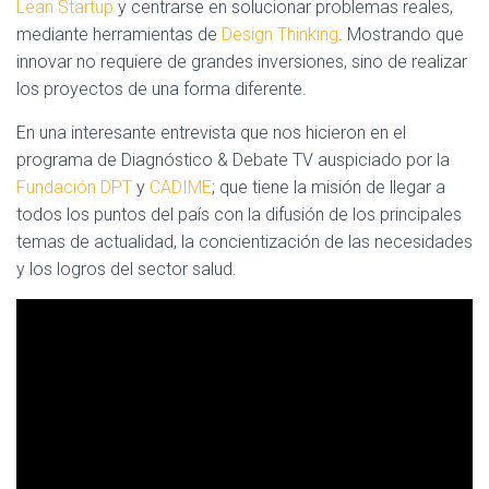
Lean Startup
y centrarse en solucionar problemas reales,
mediante herramientas de
Design Thinking
. Mostrando que
innovar no requiere de grandes inversiones, sino de realizar
los proyectos de una forma diferente.
En una interesante entrevista que nos hicieron en el
programa de Diagnóstico & Debate TV auspiciado por la
Fundación DPT
y
CADIME
; que tiene la misión de llegar a
todos los puntos del país con la difusión de los principales
temas de actualidad, la concientización de las necesidades
y los logros del sector salud.