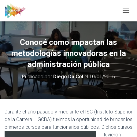
CAMBI
Conocé como impactan las
metodologías innovadoras en la
administración pública
Publicado por
Diego Da Col
el
10/01/2016
Durante el año pasado y mediante el ISC (Instituto Superior
de la Carrera – GCBA) tuvimos la oportunidad de brindar los
primeros cursos para funcionarios públicos.
Dichos cursos
tuvieron