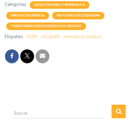
Categorías:
CAPACITACIONES Y WORKSHOPS
INNOVACIÓN ABIERTA
PARTICIPACIÓN CIUDADANA
TRANSFORMACIÓN DE MODELOS DE NEGOCIO
Etiquetas:
GCBA
infografía
innovacion publica
B
Buscar …
u
s
c
a