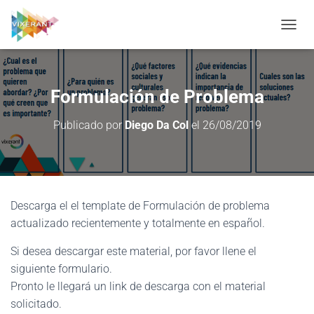
CAMBI
Formulación de Problema
Publicado por
Diego Da Col
el
26/08/2019
Descarga el el template de Formulación de problema
actualizado recientemente y totalmente en español.
Si desea descargar este material, por favor llene el
siguiente formulario.
Pronto le llegará un link de descarga con el material
solicitado.