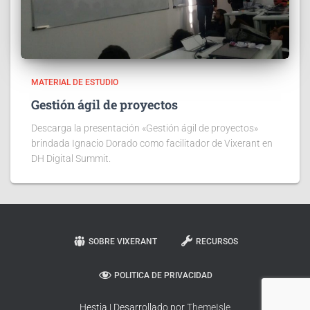
MATERIAL DE ESTUDIO
Gestión ágil de proyectos
Descarga la presentación «Gestión ágil de proyectos»
brindada Ignacio Dorado como facilitador de Vixerant en
DH Digital Summit.
SOBRE VIXERANT
RECURSOS
POLITICA DE PRIVACIDAD
Hestia | Desarrollado por
ThemeIsle