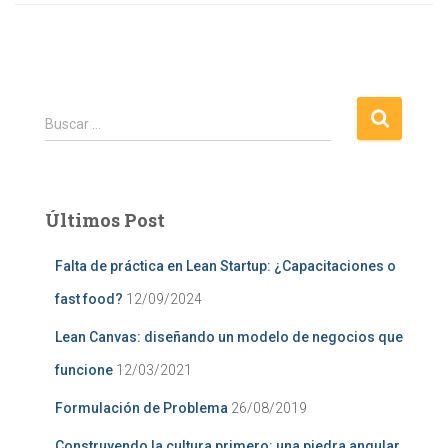
B
Buscar …
u
s
c
a
Últimos Post
r
:
Falta de práctica en Lean Startup: ¿Capacitaciones o
fast food?
12/09/2024
Lean Canvas: diseñando un modelo de negocios que
funcione
12/03/2021
Formulación de Problema
26/08/2019
Construyendo la cultura primero: una piedra angular