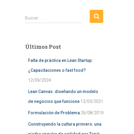
B
Buscar …
u
s
c
a
Últimos Post
r
:
Falta de práctica en Lean Startup:
¿Capacitaciones o fast food?
12/09/2024
Lean Canvas: diseñando un modelo
de negocios que funcione
12/03/2021
Formulación de Problema
26/08/2019
Construyendo la cultura primero: una