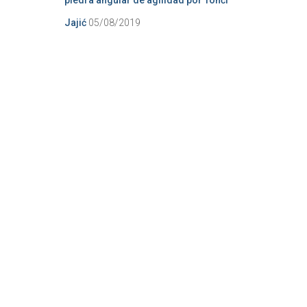
piedra angular de agilidad por Tonći
Jajić
05/08/2019