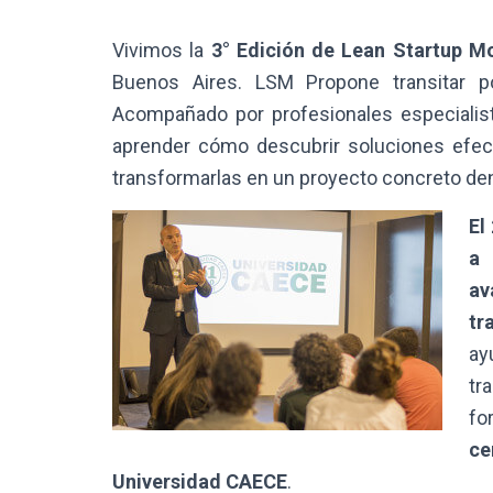
Vivimos la
3° Edición de Lean Startup M
Buenos Aires. LSM Propone transitar 
Acompañado por profesionales especialist
aprender cómo descubrir soluciones efect
transformarlas en un proyecto concreto den
El
a 
av
tr
ay
tr
fo
ce
Universidad CAECE
.