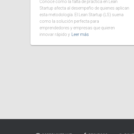
Conocé como la falta de práctica en Lean
Startup afecta al desempeño de quienes aplican
esta metodología. El Lean Startup (LS) suena
como la solución perfecta para
emprendedores y empresas que quieren
innovar rápido y
Leer más