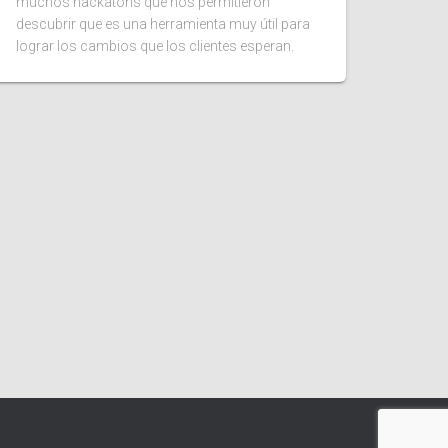
muchos hackatons que nos permitieron
descubrir que es una herramienta muy útil para
lograr los cambios que los clientes esperan.