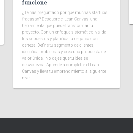
funcione
¿Te has preguntado por qué muchas startups
fracasan? Descubre el Lean Canvas, una
herramienta que puede transformar tu
proyecto. Con un enfoque sistemático, valida
tus supuestos y planifica tu negocio con
certeza. Define tu segmento de clientes,
identifica problemas y crea una propuesta de
valor única. ¡No dejes que tu idea se
desvanezca! Aprende a completar el Lean
Canvas y lleva tu emprendimiento al siguiente
nivel.