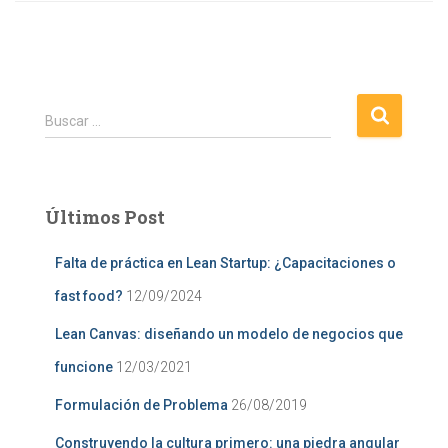
B
Buscar …
u
s
c
a
Últimos Post
r
:
Falta de práctica en Lean Startup: ¿Capacitaciones o
fast food?
12/09/2024
Lean Canvas: diseñando un modelo de negocios que
funcione
12/03/2021
Formulación de Problema
26/08/2019
Construyendo la cultura primero: una piedra angular