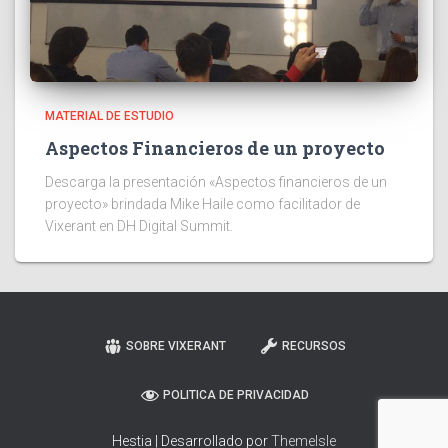
MATERIAL DE ESTUDIO
Aspectos Financieros de un proyecto
Descarga la presentación «Aspectos financieros de un
proyecto» brindada Mike Haile como facilitador de
Vixerant en DH Digital Summit.
SOBRE VIXERANT
RECURSOS
POLITICA DE PRIVACIDAD
Hestia | Desarrollado por
ThemeIsle