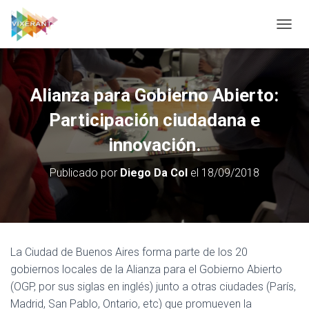
CAMBI
Alianza para Gobierno Abierto:
Participación ciudadana e
innovación.
Publicado por
Diego Da Col
el
18/09/2018
La Ciudad de Buenos Aires forma parte de los 20
gobiernos locales de la Alianza para el Gobierno Abierto
(OGP, por sus siglas en inglés) junto a otras ciudades (París,
Madrid, San Pablo, Ontario, etc) que promueven la