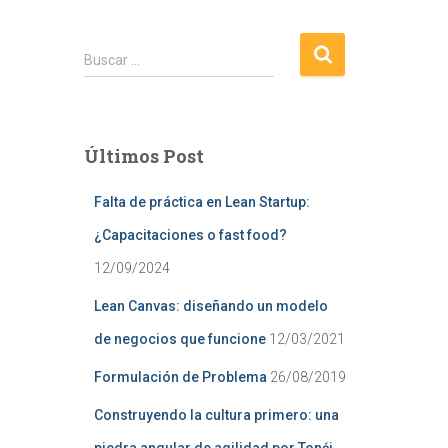
B
Buscar …
u
s
c
a
Últimos Post
r
:
Falta de práctica en Lean Startup:
¿Capacitaciones o fast food?
12/09/2024
Lean Canvas: diseñando un modelo
de negocios que funcione
12/03/2021
Formulación de Problema
26/08/2019
Construyendo la cultura primero: una