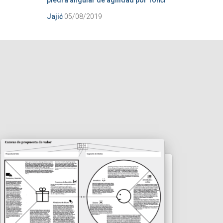
piedra angular de agilidad por Tonći
Jajić
05/08/2019