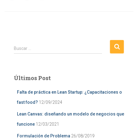
B
Buscar …
u
s
c
a
Últimos Post
r
:
Falta de práctica en Lean Startup: ¿Capacitaciones o
fast food?
12/09/2024
Lean Canvas: diseñando un modelo de negocios que
funcione
12/03/2021
Formulación de Problema
26/08/2019