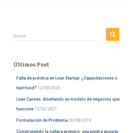
B
Buscar …
u
s
c
a
Últimos Post
r
:
Falta de práctica en Lean Startup: ¿Capacitaciones o
fast food?
12/09/2024
Lean Canvas: diseñando un modelo de negocios que
funcione
12/03/2021
Formulación de Problema
26/08/2019
Construyendo la cultura primero: una piedra angular