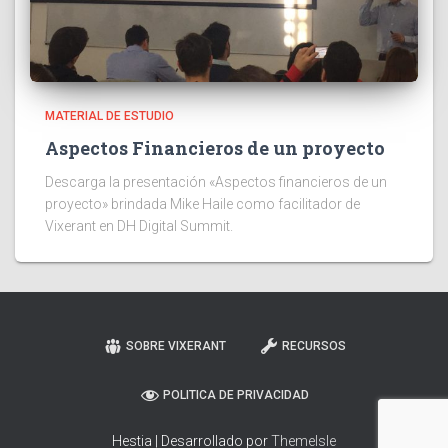
MATERIAL DE ESTUDIO
Aspectos Financieros de un proyecto
Descarga la presentación «Aspectos financieros de un
proyecto» brindada Mike Haile como facilitador de
Vixerant en DH Digital Summit.
SOBRE VIXERANT
RECURSOS
POLITICA DE PRIVACIDAD
Hestia | Desarrollado por
ThemeIsle