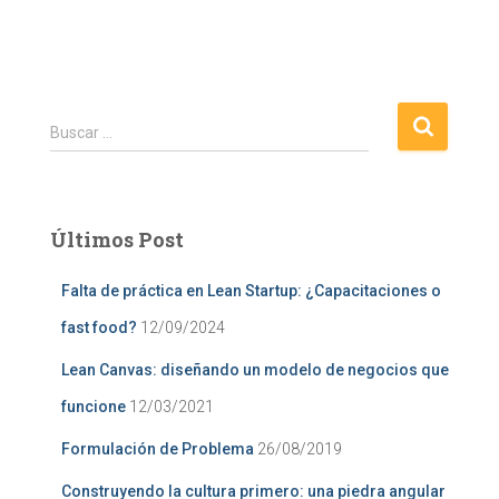
B
Buscar …
u
s
c
a
Últimos Post
r
:
Falta de práctica en Lean Startup: ¿Capacitaciones o
fast food?
12/09/2024
Lean Canvas: diseñando un modelo de negocios que
funcione
12/03/2021
Formulación de Problema
26/08/2019
Construyendo la cultura primero: una piedra angular