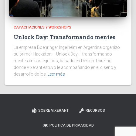
CAPACITACIONES Y WORKSHOPS
Unlock Day: Transformando mentes
La empresa Boehringer Ingelheim en Argentina organizó
su primer Hackaton – Unlock Day – transformando
mentes en sus equipos, basado en Design Thinking
donde Vixerant estuvo le acompañando en el diseño y
desarrollo de los
Leer más
SOBRE VIXERANT
RECURSOS
POLITICA DE PRIVACIDAD