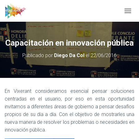
CAMBI
Capacitación en innovación pública
Publicado por
Diego Da Col
el
22/06/2016
En Vixerant consideramos esencial pensar soluciones
centradas en el usuario, por eso en esta oportunidad
invitamos a diferentes áreas de gobierno a pensar desafíos
propios de su día a día. Con el objetivo de mostrarles una
nueva manera de resolver los problemas o necesidades en
innovación pública.