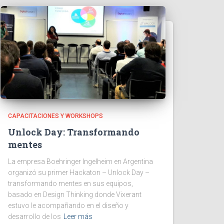
CAPACITACIONES Y WORKSHOPS
Unlock Day: Transformando
mentes
La empresa Boehringer Ingelheim en Argentina
organizó su primer Hackaton – Unlock Day –
transformando mentes en sus equipos,
basado en Design Thinking donde Vixerant
estuvo le acompañando en el diseño y
desarrollo de los
Leer más