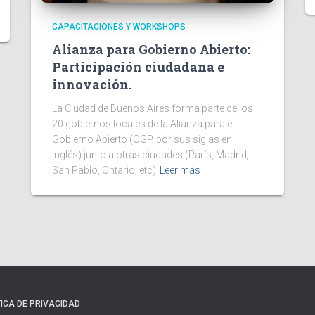
CAPACITACIONES Y WORKSHOPS
Alianza para Gobierno Abierto:
Participación ciudadana e
innovación.
La Ciudad de Buenos Aires forma parte de los
20 gobiernos locales de la Alianza para el
Gobierno Abierto (OGP, por sus siglas en
inglés) junto a otras ciudades (París, Madrid,
San Pablo, Ontario, etc)
Leer más
TICA DE PRIVACIDAD