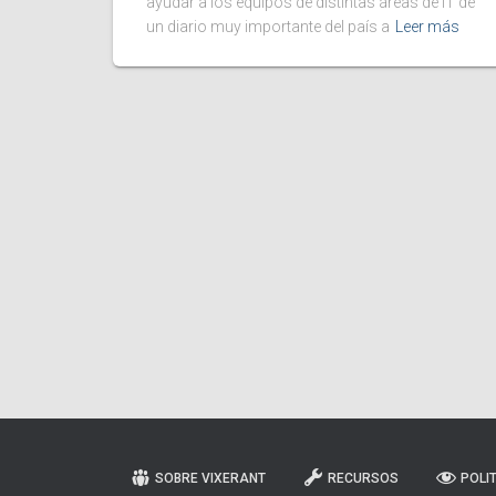
ayudar a los equipos de distintas áreas de IT de
un diario muy importante del país a
Leer más
SOBRE VIXERANT
RECURSOS
POLI