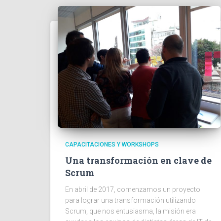
CAPACITACIONES Y WORKSHOPS
Una transformación en clave de
Scrum
En abril de 2017, comenzamos un proyecto
para lograr una transformación utilizando
Scrum, que nos entusiasma, la misión era