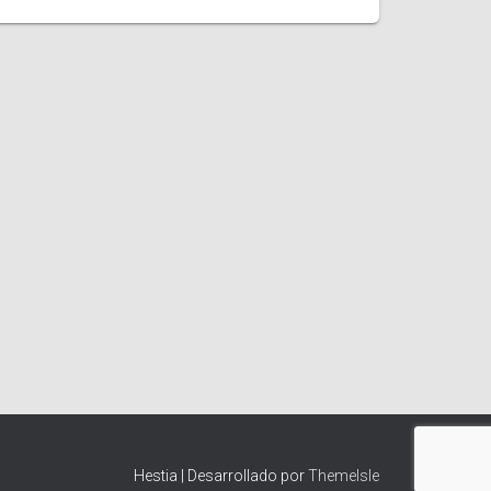
Hestia | Desarrollado por
ThemeIsle