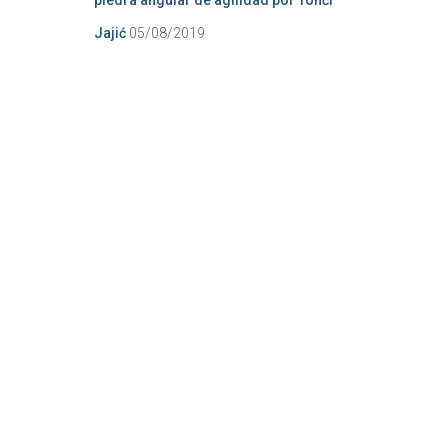
piedra angular de agilidad por Tonći
Jajić
05/08/2019