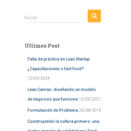
B
Buscar …
u
s
c
a
Últimos Post
r
:
Falta de práctica en Lean Startup:
¿Capacitaciones o fast food?
12/09/2024
Lean Canvas: diseñando un modelo
de negocios que funcione
12/03/2021
Formulación de Problema
26/08/2019
Construyendo la cultura primero: una