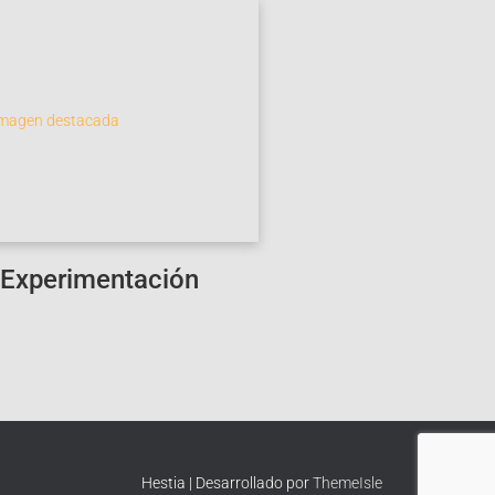
 Experimentación
Hestia | Desarrollado por
ThemeIsle