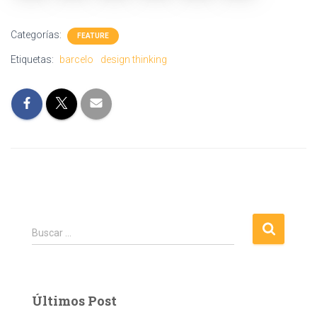
Categorías:
FEATURE
Etiquetas:
barcelo
design thinking
B
Buscar …
u
s
c
a
Últimos Post
r