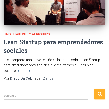
CAPACITACIONES Y WORKSHOPS
Lean Startup para emprendedores
sociales
Les comparto una breve reseña de la charla sobre Lean Startup
para emprendedores sociales que realizamos el lunes 6 de
octubre.
(más…)
Por
Diego Da Col
, hace
12 años
B
Buscar …
u
s