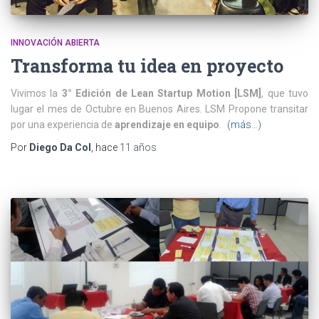
INNOVACIÓN ABIERTA
Transforma tu idea en proyecto
Vivimos la
3° Edición de Lean Startup Motion [LSM]
, que tuvo
lugar el mes de Octubre en Buenos Aires. LSM Propone transitar
por una experiencia de
aprendizaje en equipo
.
(más…)
Por
Diego Da Col
, hace
11 años