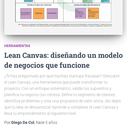
HERRAMIENTAS
Lean Canvas: diseñando un modelo
de negocios que funcione
¿Te has preguntado por qué muchas startups fracasan? Descubre
el Lean Canvas, una herramienta que puede transformar tu
proyecto. Con un enfoque sistemático, valida tus supuestos y
planifica tu negocio con certeza. Define tu segmento de clientes,
identifica problemas y crea una propuesta de valor única. ¡No dejes
que tu idea se desvanezca! Aprende a completar el Lean Canvas y
lleva tu emprendimiento al siguiente nivel.
Por
Diego Da Col
, hace
5 años