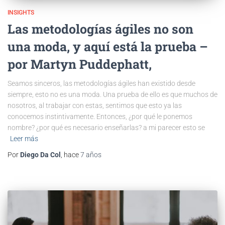
INSIGHTS
Las metodologías ágiles no son
una moda, y aquí está la prueba –
por Martyn Puddephatt,
Seamos sinceros, las metodologías ágiles han existido desde
siempre, esto no es una moda. Una prueba de ello es que muchos de
nosotros, al trabajar con estas, sentimos que esto ya las
conocemos instintivamente. Entonces, ¿por qué le ponemos
nombre? ¿por qué es necesario enseñarlas? a mi parecer esto se
Leer más
Por
Diego Da Col
, hace
7 años