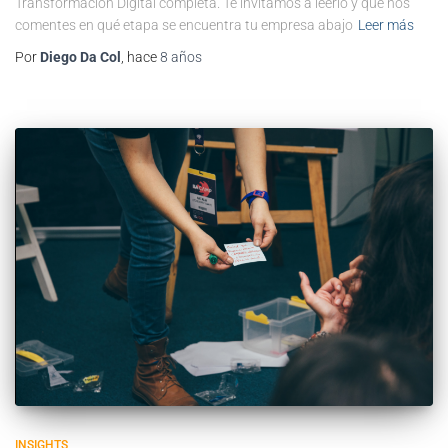
Transformación Digital completa. Te invitamos a leerlo y que nos
comentes en qué etapa se encuentra tu empresa abajo
Leer más
Por
Diego Da Col
, hace
8 años
INSIGHTS