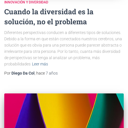
INNOVACIÓN Y DIVERSIDAD
Cuando la diversidad es la
solución, no el problema
Diferentes perspectivas conducen a diferentes tipos de soluciones.
Debido a la forma en que están conectados nuestros cerebros, una
solución que es obvia para una persona puede parecer abstracta o
irrelevante para otra persona. Por lo tanto, cuanta más diversidad
de perspectivas se tenga al analizar un problema, más
probabilidades
Leer más
Por
Diego Da Col
, hace
7 años