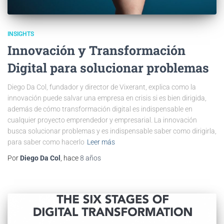
INSIGHTS
Innovación y Transformación
Digital para solucionar problemas
Diego Da Col, fundador y director de Vixerant, explica como la
innovación puede salvar una empresa en crisis si es bien dirigida,
además de cómo transformación digital es indispensable en
cualquier proyecto emprendedor y empresarial. La innovación
busca solucionar problemas y es indispensable saber como dirigirla,
para saber como hacerlo
Leer más
Por
Diego Da Col
, hace
8 años