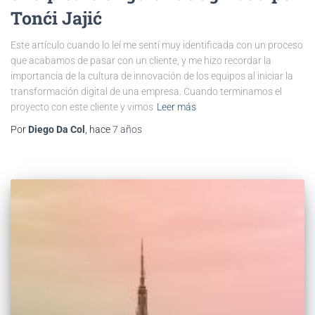
Tonći Jajić
Este artículo cuando lo leí me sentí muy identificada con un proceso
que acabamos de pasar con un cliente, y me hizo recordar la
importancia de la cultura de innovación de los equipos al iniciar la
transformación digital de una empresa. Cuando terminamos el
proyecto con este cliente y vimos
Leer más
Por
Diego Da Col
, hace
7 años