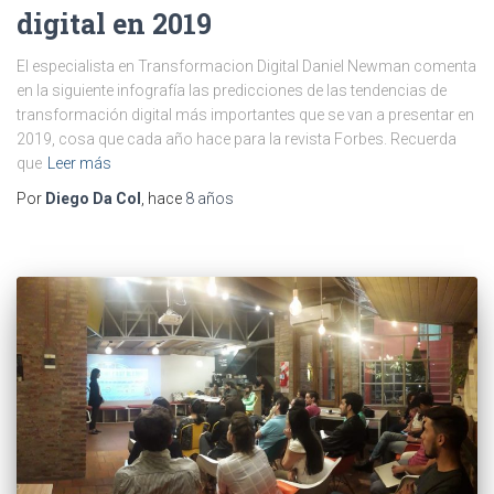
digital en 2019
El especialista en Transformacion Digital Daniel Newman comenta
en la siguiente infografía las predicciones de las tendencias de
transformación digital más importantes que se van a presentar en
2019, cosa que cada año hace para la revista Forbes. Recuerda
que
Leer más
Por
Diego Da Col
, hace
8 años