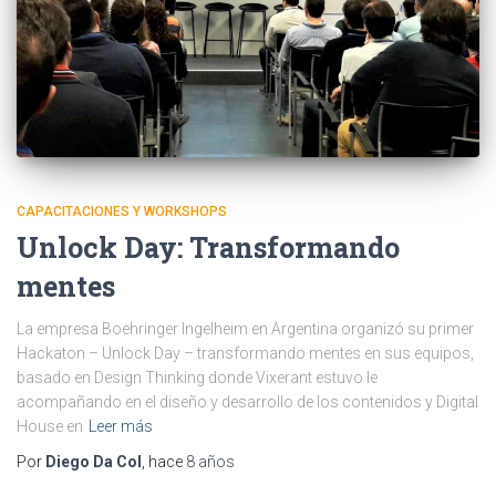
CAPACITACIONES Y WORKSHOPS
Unlock Day: Transformando
mentes
La empresa Boehringer Ingelheim en Argentina organizó su primer
Hackaton – Unlock Day – transformando mentes en sus equipos,
basado en Design Thinking donde Vixerant estuvo le
acompañando en el diseño y desarrollo de los contenidos y Digital
House en
Leer más
Por
Diego Da Col
, hace
8 años