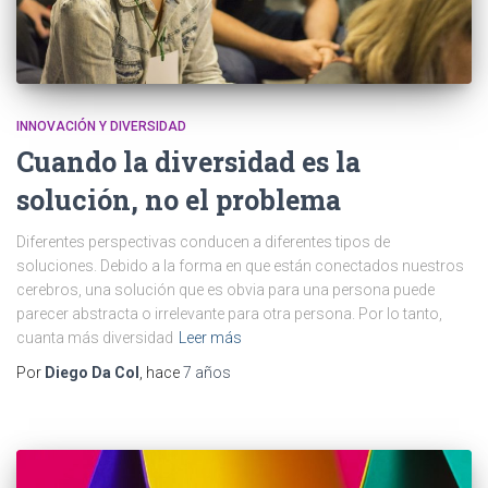
INNOVACIÓN Y DIVERSIDAD
Cuando la diversidad es la
solución, no el problema
Diferentes perspectivas conducen a diferentes tipos de
soluciones. Debido a la forma en que están conectados nuestros
cerebros, una solución que es obvia para una persona puede
parecer abstracta o irrelevante para otra persona. Por lo tanto,
cuanta más diversidad
Leer más
Por
Diego Da Col
, hace
7 años