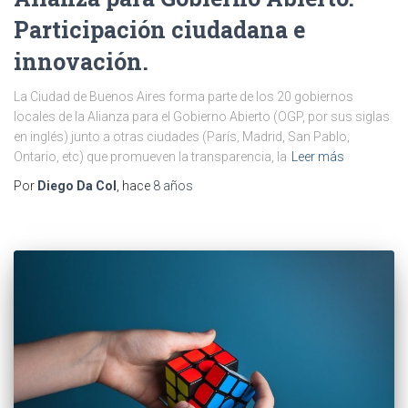
Participación ciudadana e
innovación.
La Ciudad de Buenos Aires forma parte de los 20 gobiernos
locales de la Alianza para el Gobierno Abierto (OGP, por sus siglas
en inglés) junto a otras ciudades (París, Madrid, San Pablo,
Ontario, etc) que promueven la transparencia, la
Leer más
Por
Diego Da Col
, hace
8 años