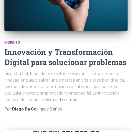
INSIGHTS
Innovación y Transformación
Digital para solucionar problemas
Diego Da Col, fundador y director de Vixerant, explica como la
innovación puede salvar una empresa en crisis si es bien dirigida,
además de cómo transformación digital es indispensable en
cualquier proyecto emprendedor y empresarial. La innovación
busca solucionar problemas
Leer más
Por
Diego Da Col
, hace
8 años