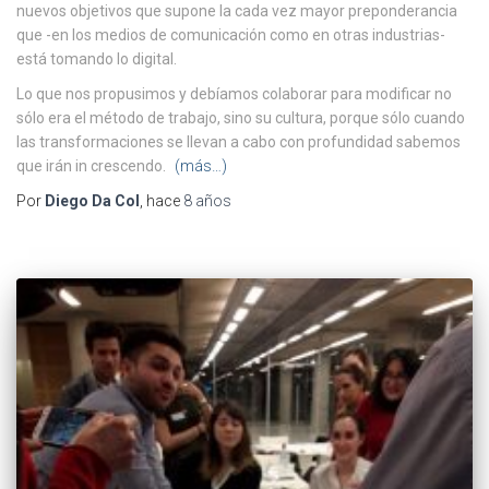
nuevos objetivos que supone la cada vez mayor preponderancia
que -en los medios de comunicación como en otras industrias-
está tomando lo digital.
Lo que nos propusimos y debíamos colaborar para modificar no
sólo era el método de trabajo, sino su cultura, porque sólo cuando
las transformaciones se llevan a cabo con profundidad sabemos
que irán
in crescendo
.
(más…)
Por
Diego Da Col
, hace
8 años