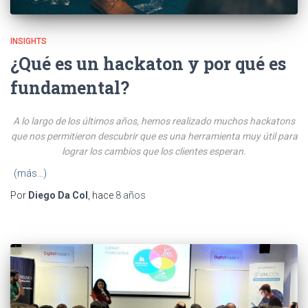
INSIGHTS
¿Qué es un hackaton y por qué es
fundamental?
A lo largo de los últimos años, hemos realizado muchos hackatons
que nos permitieron descubrir que es una herramienta muy útil para
lograr los cambios que los clientes esperan.
(más…)
Por
Diego Da Col
, hace
8 años